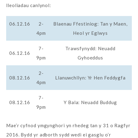
lleoliadau canlynol:
06.12.16
2-
Blaenau Ffestiniog: Tan y Maen,
4pm
Heol yr Eglwys
7-
Trawsfynydd: Neuadd
06.12.16
9pm
Gyhoeddus
2-
08.12.16
Llanuwchllyn: Yr Hen Feddygfa
4pm
7-
08.12.16
Y Bala: Neuadd Buddug
9pm
Mae’r cyfnod ymgynghori yn rhedeg tan y 31 o Ragfyr
2016. Bydd yr adborth sydd wedi ei gasglu o’r