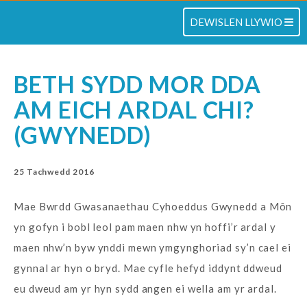
TOGLO
DEWISLEN LLYWIO
BETH SYDD MOR DDA
AM EICH ARDAL CHI?
(GWYNEDD)
25 Tachwedd 2016
Mae Bwrdd Gwasanaethau Cyhoeddus Gwynedd a Môn
yn gofyn i bobl leol pam maen nhw yn hoffi’r ardal y
maen nhw’n byw ynddi mewn ymgynghoriad sy’n cael ei
gynnal ar hyn o bryd. Mae cyfle hefyd iddynt ddweud
eu dweud am yr hyn sydd angen ei wella am yr ardal.