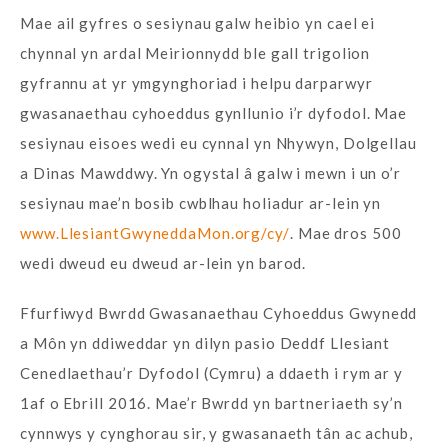
Mae ail gyfres o sesiynau galw heibio yn cael ei
chynnal yn ardal Meirionnydd ble gall trigolion
gyfrannu at yr ymgynghoriad i helpu darparwyr
gwasanaethau cyhoeddus gynllunio i’r dyfodol. Mae
sesiynau eisoes wedi eu cynnal yn Nhywyn, Dolgellau
a Dinas Mawddwy. Yn ogystal â galw i mewn i un o’r
sesiynau mae’n bosib cwblhau holiadur ar-lein yn
www.LlesiantGwyneddaMon.org/cy/
. Mae dros 500
wedi dweud eu dweud ar-lein yn barod.
Ffurfiwyd Bwrdd Gwasanaethau Cyhoeddus Gwynedd
a Môn yn ddiweddar yn dilyn pasio Deddf Llesiant
Cenedlaethau’r Dyfodol (Cymru) a ddaeth i rym ar y
1af o Ebrill 2016. Mae’r Bwrdd yn bartneriaeth sy’n
cynnwys y cynghorau sir, y gwasanaeth tân ac achub,