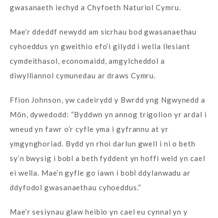
gwasanaeth iechyd a Chyfoeth Naturiol Cymru.
Mae’r ddeddf newydd am sicrhau bod gwasanaethau
cyhoeddus yn gweithio efo’i gilydd i wella llesiant
cymdeithasol, economaidd, amgylcheddol a
diwylliannol cymunedau ar draws Cymru.
Ffion Johnson, yw cadeirydd y Bwrdd yng Ngwynedd a
Môn, dywedodd: “Byddwn yn annog trigolion yr ardal i
wneud yn fawr o’r cyfle yma i gyfrannu at yr
ymgynghoriad. Bydd yn rhoi darlun gwell i ni o beth
sy’n bwysig i bobl a beth fyddent yn hoffi weld yn cael
ei wella. Mae’n gyfle go iawn i bobl ddylanwadu ar
ddyfodol gwasanaethau cyhoeddus.”
Mae’r sesiynau glaw heibio yn cael eu cynnal yn y