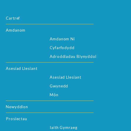
Cartref
Amdanom
Amdanom Ni
Cyfarfodydd
Adroddiadau Blynyddol
Asesiad Llesiant
Asesiad Llesiant
Gwynedd
Môn
Newyddion
Prosiectau
Iaith Gymraeg