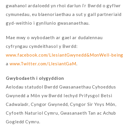
gwahanol ardaloedd yn rhoi darlun i’r Bwrdd o gyflwr
cymunedau, eu blaenoriaethau a sut y gall partneriaid
gyd-weithio i gynllunio gwasanaethau.
Mae mwy o wybodaeth ar gael ar dudalennau
cyfryngau cymdeithasol y Bwrdd:
www.facebook.com/LlesiantGwynedd&MonWell-being
a
www.Twitter.com/LlesiantGaM
.
Gwybodaeth i olygyddion
Aelodau statudol Bwrdd Gwasanaethau Cyhoeddus
Gwynedd a Môn yw Bwrdd Iechyd Prifysgol Betsi
Cadwaladr, Cyngor Gwynedd, Cyngor Sir Ynys Môn,
Cyfoeth Naturiol Cymru, Gwasanaeth Tan ac Achub
Gogledd Cymru.