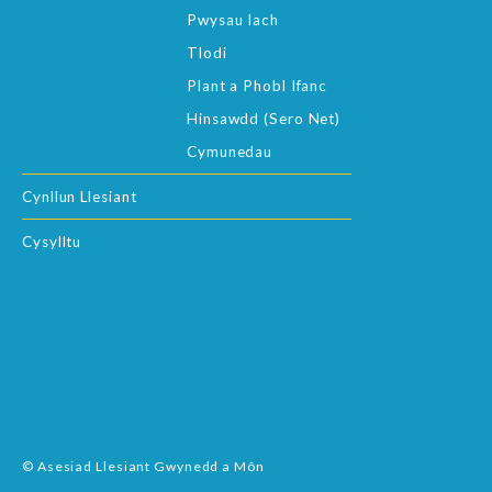
Pwysau Iach
Tlodi
Plant a Phobl Ifanc
Hinsawdd (Sero Net)
Cymunedau
Cynllun Llesiant
Cysylltu
© Asesiad Llesiant Gwynedd a Môn