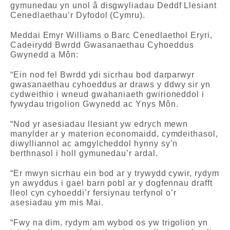
gymunedau yn unol â disgwyliadau Deddf Llesiant
Cenedlaethau’r Dyfodol (Cymru).
Meddai Emyr Williams o Barc Cenedlaethol Eryri,
Cadeirydd Bwrdd Gwasanaethau Cyhoeddus
Gwynedd a Môn:
“Ein nod fel Bwrdd ydi sicrhau bod darparwyr
gwasanaethau cyhoeddus ar draws y ddwy sir yn
cydweithio i wneud gwahaniaeth gwirioneddol i
fywydau trigolion Gwynedd ac Ynys Môn.
“Nod yr asesiadau llesiant yw edrych mewn
manylder ar y materion economaidd, cymdeithasol,
diwylliannol ac amgylcheddol hynny sy’n
berthnasol i holl gymunedau’r ardal.
“Er mwyn sicrhau ein bod ar y trywydd cywir, rydym
yn awyddus i gael barn pobl ar y dogfennau drafft
lleol cyn cyhoeddi’r fersiynau terfynol o’r
asesiadau ym mis Mai.
“Fwy na dim, rydym am wybod os yw trigolion yn