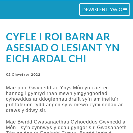
TOGLO
DEWISLEN LLYWIO
CYFLE I ROI BARN AR
ASESIAD O LESIANT YN
EICH ARDAL CHI
02 Chwefror 2022
Mae pobl Gwynedd ac Ynys Môn yn cael eu
hannog i gymryd rhan mewn ymgynghoriad
cyhoeddus ar ddogfennau drafft sy’n amlinellu’r
prif faterion fydd angen sylw mewn cymunedau ar
draws y ddwy sir.
Mae Bwrdd Gwasanaethau Cyhoeddus Gwynedd a
Môn - sy’n cynnwys y ddau gyngor sir, Gwasanaeth