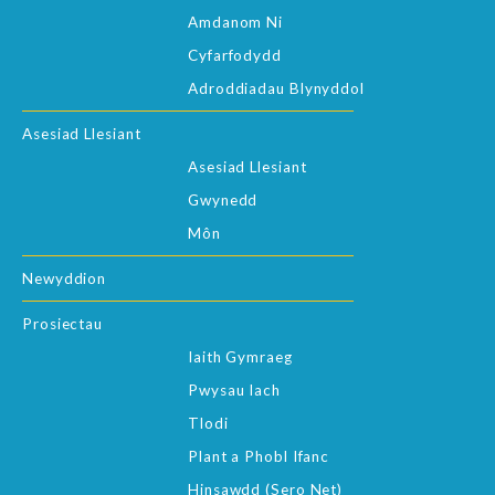
Amdanom Ni
Cyfarfodydd
Adroddiadau Blynyddol
Asesiad Llesiant
Asesiad Llesiant
Gwynedd
Môn
Newyddion
Prosiectau
Iaith Gymraeg
Pwysau Iach
Tlodi
Plant a Phobl Ifanc
Hinsawdd (Sero Net)