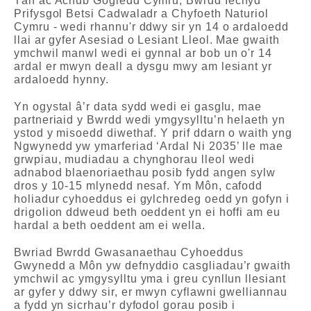
Tân ac Achub Gogledd Cymru, Bwrdd Iechyd
Prifysgol Betsi Cadwaladr a Chyfoeth Naturiol
Cymru - wedi rhannu'r ddwy sir yn 14 o ardaloedd
llai ar gyfer Asesiad o Lesiant Lleol. Mae gwaith
ymchwil manwl wedi ei gynnal ar bob un o'r 14
ardal er mwyn deall a dysgu mwy am lesiant yr
ardaloedd hynny.
Yn ogystal â’r data sydd wedi ei gasglu, mae
partneriaid y Bwrdd wedi ymgysylltu’n helaeth yn
ystod y misoedd diwethaf. Y prif ddarn o waith yng
Ngwynedd yw ymarferiad ‘Ardal Ni 2035’ lle mae
grwpiau, mudiadau a chynghorau lleol wedi
adnabod blaenoriaethau posib fydd angen sylw
dros y 10-15 mlynedd nesaf. Ym Môn, cafodd
holiadur cyhoeddus ei gylchredeg oedd yn gofyn i
drigolion ddweud beth oeddent yn ei hoffi am eu
hardal a beth oeddent am ei wella.
Bwriad Bwrdd Gwasanaethau Cyhoeddus
Gwynedd a Môn yw defnyddio casgliadau’r gwaith
ymchwil ac ymgysylltu yma i greu cynllun llesiant
ar gyfer y ddwy sir, er mwyn cyflawni gwelliannau
a fydd yn sicrhau’r dyfodol gorau posib i