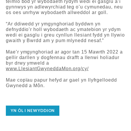
teimlo bod yr wybodaeth rydym wedi ei gasglu a’i
gynnwys yn adlewyrchiad teg o’u cymunedau, neu
os oes unrhyw wybodaeth allweddol ar goll.
“Ar ddiwedd yr ymgynghoriad byddwn yn
defnyddio’r holl wybodaeth ac ymatebion yr ydym
wedi ei gasglu i greu cynllun llesiant fydd yn llywio
gwaith y Bwrdd am y pum mlynedd nesaf.”
Mae’r ymgynghoriad ar agor tan 15 Mawrth 2022 a
gellir darllen y dogfennau drafft a llenwi holiadur
byr drwy ymweld a
www.LlesiantGwyneddaMon.org/cy/
Mae copïau papur hefyd ar gael yn llyfrgelloedd
Gwynedd a Môn.
YN ÔL I NEWYDDION