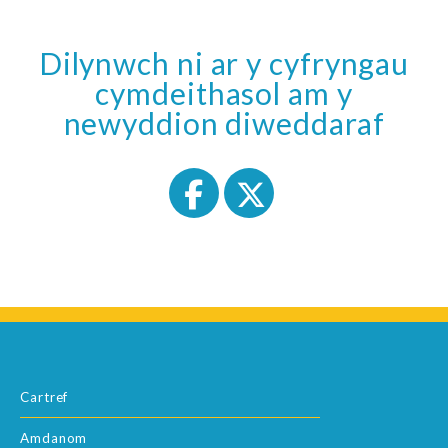
Dilynwch ni ar y cyfryngau
cymdeithasol am y
newyddion diweddaraf
Cartref
Amdanom