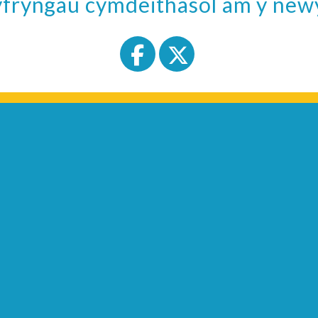
cyfryngau cymdeithasol am y ne