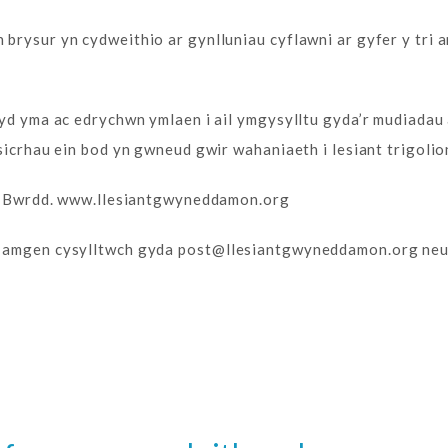
rysur yn cydweithio ar gynlluniau cyflawni ar gyfer y tri a
yd yma ac edrychwn ymlaen i ail ymgysylltu gyda’r mudiadau a
icrhau ein bod yn gwneud gwir wahaniaeth i lesiant trigolion
n y Bwrdd. www.llesiantgwyneddamon.org
t amgen cysylltwch gyda
post@llesiantgwyneddamon.org
neu