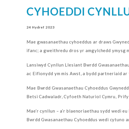
CYHOEDDI CYNLLU
24 Hydref 2023
Mae gwasanaethau cyhoeddus ar draws Gwynedd a 
ifanc; a gweithredu dros yr amgylchedd ymysg m
Lansiwyd Cynllun Llesiant Bwrdd Gwasanaetha
ac Eifionydd ym mis Awst, a bydd partneriaid ar
Mae Bwrdd Gwasanaethau Cyhoeddus Gwynedd a 
Betsi Cadwaladr, Cyfoeth Naturiol Cymru, Prifys
Mae’r cynllun – a’r blaenoriaethau sydd wedi eu
Bwrdd Gwasanaethau Cyhoeddus wedi cytuno ar d