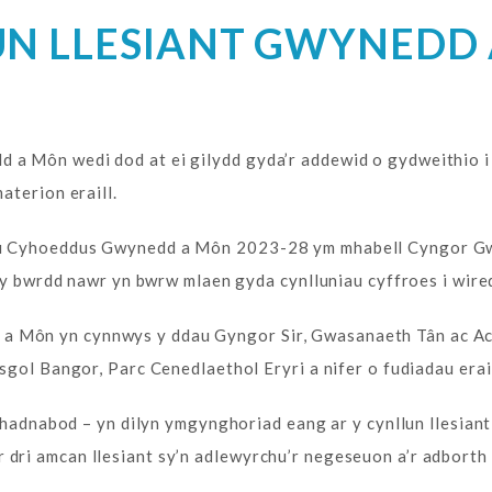
N LLESIANT GWYNEDD 
Môn wedi dod at ei gilydd gyda’r addewid o gydweithio i li
aterion eraill.
u Cyhoeddus Gwynedd a Môn 2023-28 ym mhabell Cyngor Gwy
 y bwrdd nawr yn bwrw mlaen gyda cynlluniau cyffroes i wire
Môn yn cynnwys y ddau Gyngor Sir, Gwasanaeth Tân ac Ac
gol Bangor, Parc Cenedlaethol Eryri a nifer o fudiadau erai
 hadnabod – yn dilyn ymgynghoriad eang ar y cynllun llesiant
ri amcan llesiant sy’n adlewyrchu’r negeseuon a’r adborth 