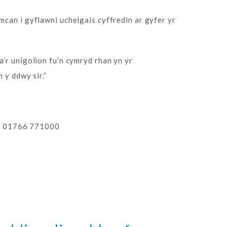
mcan i gyflawni uchelgais cyffredin ar gyfer yr
’r unigolion fu’n cymryd rhan yn yr
 y ddwy sir.”
 01766 771000