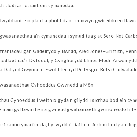
th tlodi ar lesiant ein cymunedau.
 llwyddiant ein plant a phobl ifanc er mwyn gwireddu eu llawn
n gwasanaethau a’n cymunedau i symud tuag at Sero Net Carb
chyfraniadau gan Gadeirydd y Bwrdd, Aled Jones-Griffith, P
nedlaethau’r Dyfodol; y Cynghorydd Llinos Medi, Arweinyd
a Dafydd Gwynne o Fwrdd Iechyd Prifysgol Betsi Cadwaladr
 Gwasanaethau Cyhoeddus Gwynedd a Môn:
 Cyhoeddus i weithio gyda’n gilydd i sicrhau bod ein cymun
ydym am gyflawni hyn a gwneud gwahaniaeth gwirioneddol i 
 rannu ymarfer da, hyrwyddo’r iaith a sicrhau bod gan drigo