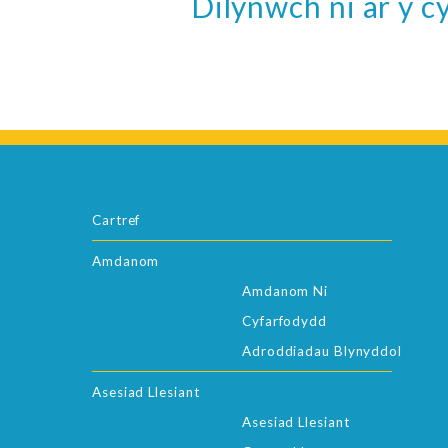
Dilynwch ni ar y 
Cartref
Amdanom
Amdanom Ni
Cyfarfodydd
Adroddiadau Blynyddol
Asesiad Llesiant
Asesiad Llesiant