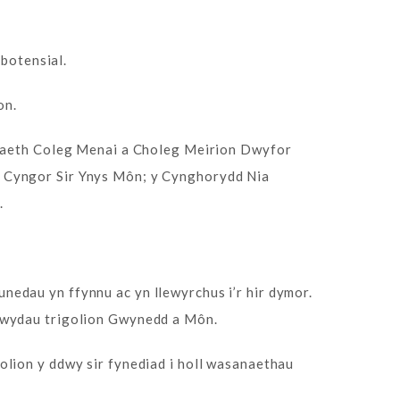
 botensial.
on.
ennaeth Coleg Menai a Choleg Meirion Dwyfor
d Cyngor Sir Ynys Môn; y Cynghorydd Nia
.
edau yn ffynnu ac yn llewyrchus i’r hir dymor.
fywydau trigolion Gwynedd a Môn.
lion y ddwy sir fynediad i holl wasanaethau