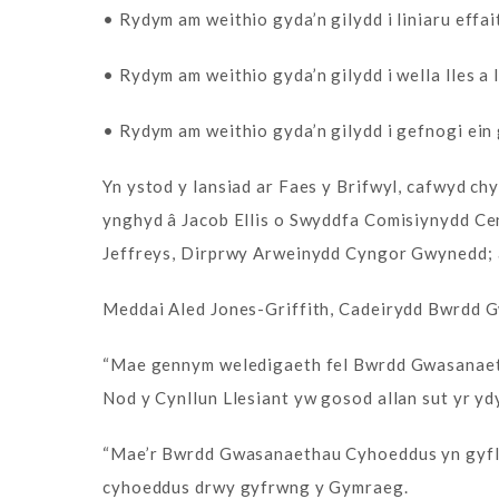
• Rydym am weithio gyda’n gilydd i liniaru effai
• Rydym am weithio gyda’n gilydd i wella lles a
• Rydym am weithio gyda’n gilydd i gefnogi ei
Yn ystod y lansiad ar Faes y Brifwyl, cafwyd 
ynghyd â Jacob Ellis o Swyddfa Comisiynydd Ce
Jeffreys, Dirprwy Arweinydd Cyngor Gwynedd; 
Meddai Aled Jones-Griffith, Cadeirydd Bwrdd
“Mae gennym weledigaeth fel Bwrdd Gwasanaethau
Nod y Cynllun Llesiant yw gosod allan sut yr 
“Mae’r Bwrdd Gwasanaethau Cyhoeddus yn gyfle i
cyhoeddus drwy gyfrwng y Gymraeg.