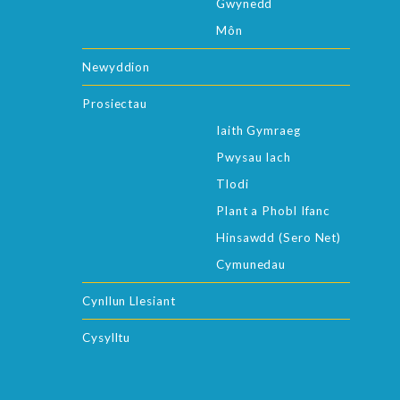
Gwynedd
Môn
Newyddion
Prosiectau
Iaith Gymraeg
Pwysau Iach
Tlodi
Plant a Phobl Ifanc
Hinsawdd (Sero Net)
Cymunedau
Cynllun Llesiant
Cysylltu