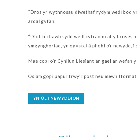
“Dros yr wythnosau diwethaf rydym wedi bod yn b
ardal gyfan.
“Diolch i bawb sydd wedi cyfrannu at y broses h
ymgynghoriad, yn ogystal â phobl o’r newydd, i s
Mae copi o’r Cynllun Llesiant ar gael ar wefa
Os am gopi papur trwy’r post neu mewn fforma
YN ÔL I NEWYDDION