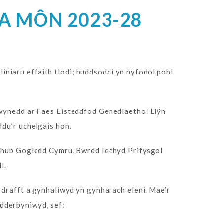
A MÔN 2023-28
niaru effaith tlodi; buddsoddi yn nyfodol pobl
nedd ar Faes Eisteddfod Genedlaethol Llŷn
ddu’r uchelgais hon.
hub Gogledd Cymru, Bwrdd Iechyd Prifysgol
ll.
 drafft a gynhaliwyd yn gynharach eleni. Mae’r
dderbyniwyd, sef: