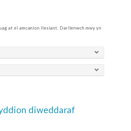
ag at ei amcanion llesiant. Darllenwch mwy yn
wyddion diweddaraf