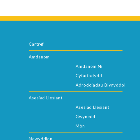
Cartref
Amdanom
Amdanom Ni
Cyfarfodydd
Adroddiadau Blynyddol
Asesiad Llesiant
Asesiad Llesiant
Gwynedd
Môn
Newyddion