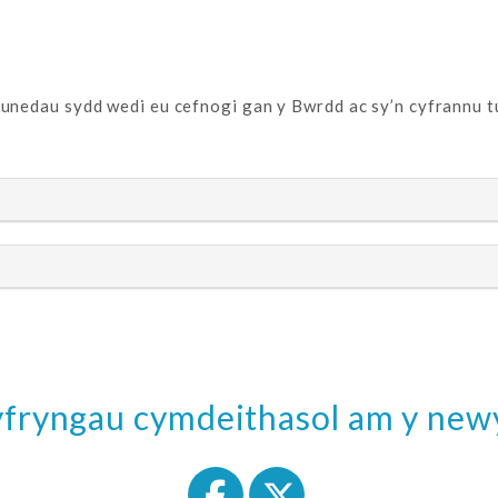
nedau sydd wedi eu cefnogi gan y Bwrdd ac sy’n cyfrannu tu
cyfryngau cymdeithasol am y ne