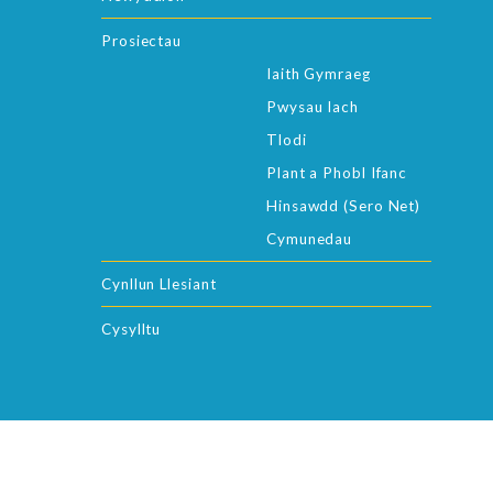
Prosiectau
Iaith Gymraeg
Pwysau Iach
Tlodi
Plant a Phobl Ifanc
Hinsawdd (Sero Net)
Cymunedau
Cynllun Llesiant
Cysylltu
© Asesiad Llesiant Gwynedd a Môn