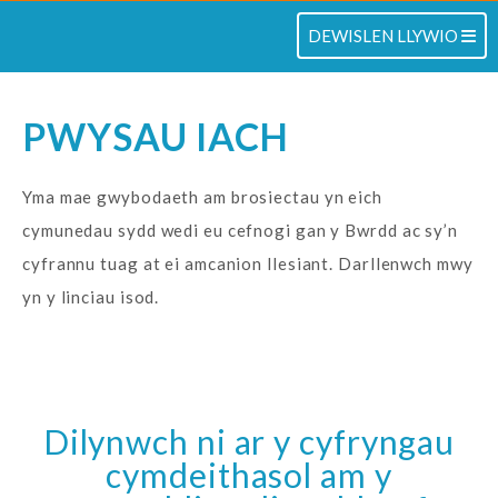
TOGLO
DEWISLEN LLYWIO
PWYSAU IACH
Yma mae gwybodaeth am brosiectau yn eich
cymunedau sydd wedi eu cefnogi gan y Bwrdd ac sy’n
cyfrannu tuag at ei amcanion llesiant. Darllenwch mwy
yn y linciau isod.
Dilynwch ni ar y cyfryngau
cymdeithasol am y