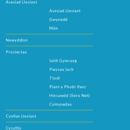
Asesiad Llesiant
Asesiad Llesiant
Gwynedd
Môn
Newyddion
Prosiectau
Iaith Gymraeg
Pwysau Iach
Tlodi
Plant a Phobl Ifanc
Hinsawdd (Sero Net)
Cymunedau
Cynllun Llesiant
Cysylltu