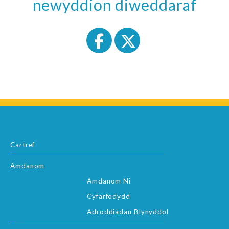
newyddion diweddaraf
Cartref
Amdanom
Amdanom Ni
Cyfarfodydd
Adroddiadau Blynyddol